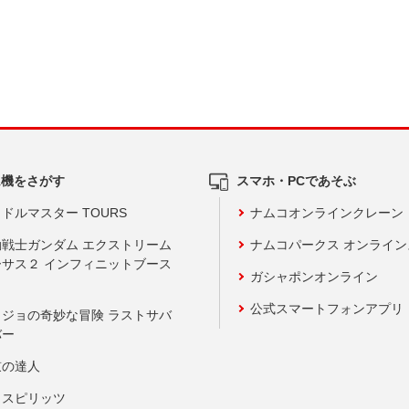
ム機をさがす
スマホ・PCであそぶ
ドルマスター TOURS
ナムコオンラインクレーン
動戦士ガンダム エクストリーム
ナムコパークス オンライ
ーサス２ インフィニットブース
ガシャポンオンライン
公式スマートフォンアプリ
ョジョの奇妙な冒険 ラストサバ
バー
鼓の達人
りスピリッツ