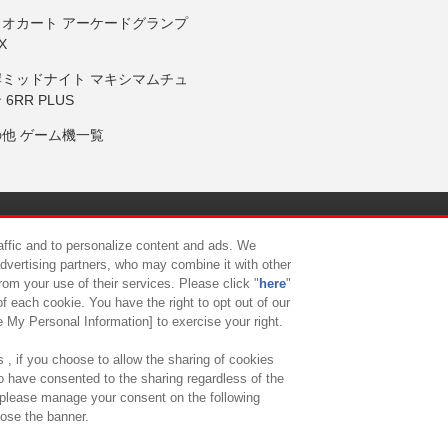
リオカート アーケードグランプ
X
岸ミッドナイト マキシマムチュ
 6RR PLUS
の他 ゲーム機一覧
サイトポリシー
プライバシーポリシー
ウェブアクセシビリティ方
raffic and to personalize content and ads. We
advertising partners, who may combine it with other
rom your use of their services. Please click "
here
"
供について
カスタマーハラスメント対応方針
よくあるご質問・
f each cookie. You have the right to opt out of our
e My Personal Information] to exercise your right.
 , if you choose to allow the sharing of cookies
to have consented to the sharing regardless of the
, please manage your consent on the following
lose the banner.
ndai Namco Amusement Lab Inc.
©Bandai Namco Experience Inc.
©HANAY