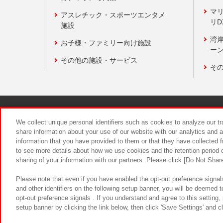
マ
アスレチック・スポーツエンタメ
リD
施設
湾
お子様・ファミリー向け施設
ーン
その他の施設・サービス
そ
関連会社
サステナビリティ
We collect unique personal identifiers such as cookies to analyze our t
share information about your use of our website with our analytics and 
information that you have provided to them or that they have collected f
食品のご提
to see more details about how we use cookies and the retention period o
sharing of your information with our partners. Please click [Do Not Shar
Please note that even if you have enabled the opt-out preference signals
and other identifiers on the following setup banner, you will be deemed 
opt-out preference signals . If you understand and agree to this setting
setup banner by clicking the link below, then click 'Save Settings' and c
©Bandai Namco Amusement Inc.
©Ba