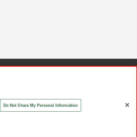
針と検証結果
お取引先さまとともに
お問い合わせ
Do Not Share My Personal Information
ASHIKI Co., Ltd. All Rights Reserved.