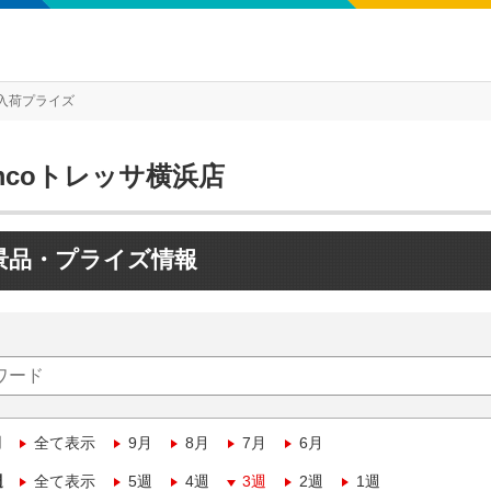
入荷プライズ
mcoトレッサ横浜店
景品・プライズ情報
月
全て表示
9月
8月
7月
6月
週
全て表示
5週
4週
3週
2週
1週