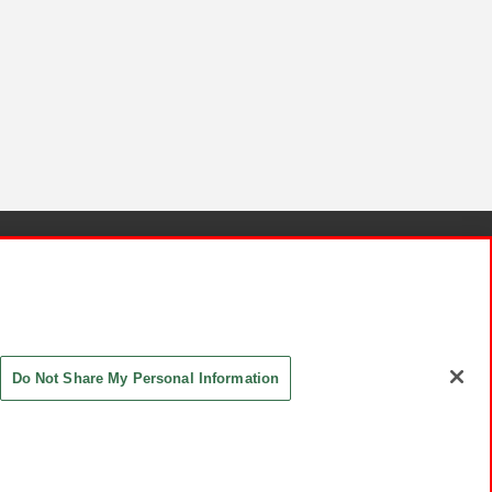
針と検証結果
お取引先さまとともに
お問い合わせ
Do Not Share My Personal Information
ASHIKI Co., Ltd. All Rights Reserved.