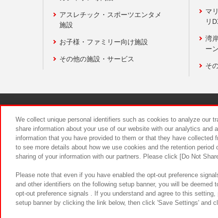
マ
アスレチック・スポーツエンタメ
リD
施設
湾
お子様・ファミリー向け施設
ーン
その他の施設・サービス
そ
関連会社
サステナビリティ
We collect unique personal identifiers such as cookies to analyze our t
share information about your use of our website with our analytics and 
information that you have provided to them or that they have collected f
食品のご提
to see more details about how we use cookies and the retention period o
sharing of your information with our partners. Please click [Do Not Shar
Please note that even if you have enabled the opt-out preference signals
and other identifiers on the following setup banner, you will be deemed 
opt-out preference signals . If you understand and agree to this setting
setup banner by clicking the link below, then click 'Save Settings' and c
©Bandai Namco Amusement Inc.
©Ba