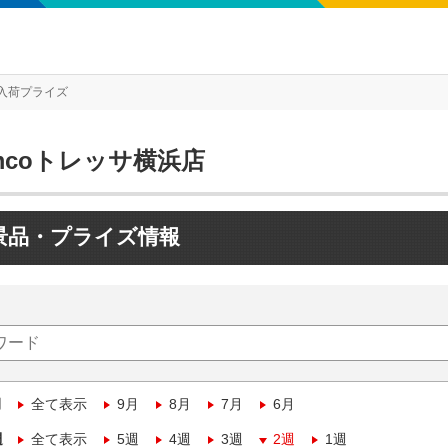
入荷プライズ
mcoトレッサ横浜店
景品・プライズ情報
月
全て表示
9月
8月
7月
6月
週
全て表示
5週
4週
3週
2週
1週