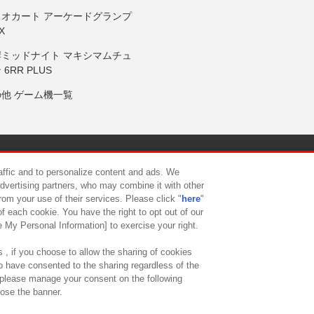
リオカート アーケードグランプ
X
岸ミッドナイト マキシマムチュ
 6RR PLUS
の他 ゲーム機一覧
サイトポリシー
プライバシーポリシー
ウェブアクセシビリティ方
raffic and to personalize content and ads. We
advertising partners, who may combine it with other
rom your use of their services. Please click "
here
"
供について
カスタマーハラスメント対応方針
よくあるご質問・
f each cookie. You have the right to opt out of our
e My Personal Information] to exercise your right.
 , if you choose to allow the sharing of cookies
to have consented to the sharing regardless of the
, please manage your consent on the following
lose the banner.
ndai Namco Amusement Lab Inc.
©Bandai Namco Experience Inc.
©HANAY