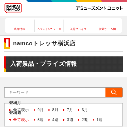
店舗情報
イベント&ニュース
入荷プライズ
設置ゲーム機
namcoトレッサ横浜店
入荷景品・プライズ情報
登場月
全て表示
9月
8月
7月
6月
登場週
全て表示
5週
4週
3週
2週
1週