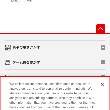
先
あそび場をさがす
ゲーム機をさがす
スマホ・PCであそぶ
We collect unique personal identifiers such as cookies to
analyze our traffic and to personalize content and ads. We
イベント・キャンペーン
share information about your use of our website with our
analytics and advertising partners, who may combine it with
other information that you have provided to them or that they
have collected from your use of their services. Please click