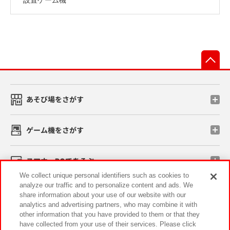
先
あそび場をさがす
ゲーム機をさがす
スマホ・PCであそぶ
We collect unique personal identifiers such as cookies to
analyze our traffic and to personalize content and ads. We
イベント・キャンペーン
share information about your use of our website with our
analytics and advertising partners, who may combine it with
other information that you have provided to them or that they
have collected from your use of their services. Please click