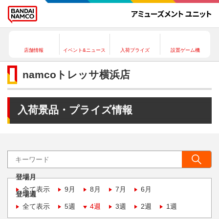
店舗情報
イベント&ニュース
入荷プライズ
設置ゲーム機
namcoトレッサ横浜店
入荷景品・プライズ情報
登場月
全て表示
9月
8月
7月
6月
登場週
全て表示
5週
4週
3週
2週
1週