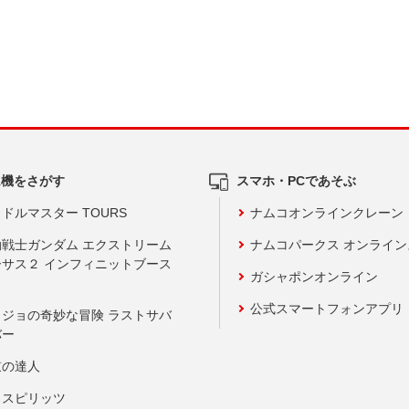
ム機をさがす
スマホ・PCであそぶ
ドルマスター TOURS
ナムコオンラインクレーン
動戦士ガンダム エクストリーム
ナムコパークス オンライ
ーサス２ インフィニットブース
ガシャポンオンライン
公式スマートフォンアプリ
ョジョの奇妙な冒険 ラストサバ
バー
鼓の達人
りスピリッツ