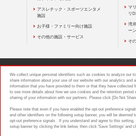
マ
アスレチック・スポーツエンタメ
リD
施設
湾
お子様・ファミリー向け施設
ーン
その他の施設・サービス
そ
関連会社
サステナビリティ
We collect unique personal identifiers such as cookies to analyze our t
share information about your use of our website with our analytics and 
information that you have provided to them or that they have collected f
食品のご提
to see more details about how we use cookies and the retention period o
sharing of your information with our partners. Please click [Do Not Shar
Please note that even if you have enabled the opt-out preference signals
and other identifiers on the following setup banner, you will be deemed 
opt-out preference signals . If you understand and agree to this setting
setup banner by clicking the link below, then click 'Save Settings' and c
©Bandai Namco Amusement Inc.
©Ba