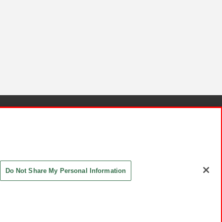
針と検証結果
お取引先さまとともに
お問い合わせ
Do Not Share My Personal Information
ASHIKI Co., Ltd. All Rights Reserved.