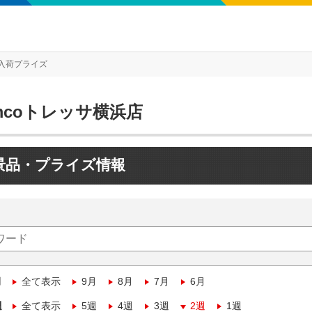
入荷プライズ
mcoトレッサ横浜店
景品・プライズ情報
月
全て表示
9月
8月
7月
6月
週
全て表示
5週
4週
3週
2週
1週