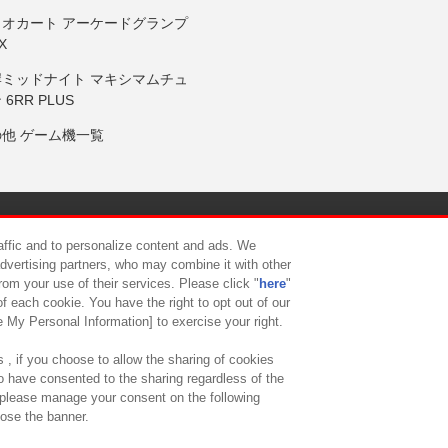
リオカート アーケードグランプ
X
岸ミッドナイト マキシマムチュ
 6RR PLUS
の他 ゲーム機一覧
サイトポリシー
プライバシーポリシー
ウェブアクセシビリティ方
raffic and to personalize content and ads. We
advertising partners, who may combine it with other
rom your use of their services. Please click "
here
"
供について
カスタマーハラスメント対応方針
よくあるご質問・
f each cookie. You have the right to opt out of our
e My Personal Information] to exercise your right.
 , if you choose to allow the sharing of cookies
to have consented to the sharing regardless of the
, please manage your consent on the following
lose the banner.
ndai Namco Amusement Lab Inc.
©Bandai Namco Experience Inc.
©HANAY