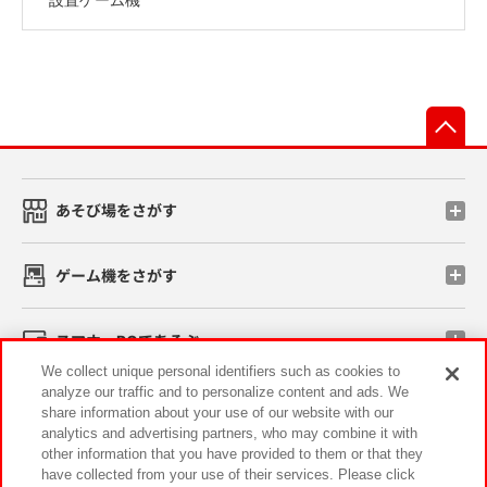
先
あそび場をさがす
ゲーム機をさがす
スマホ・PCであそぶ
We collect unique personal identifiers such as cookies to
analyze our traffic and to personalize content and ads. We
イベント・キャンペーン
share information about your use of our website with our
analytics and advertising partners, who may combine it with
other information that you have provided to them or that they
have collected from your use of their services. Please click