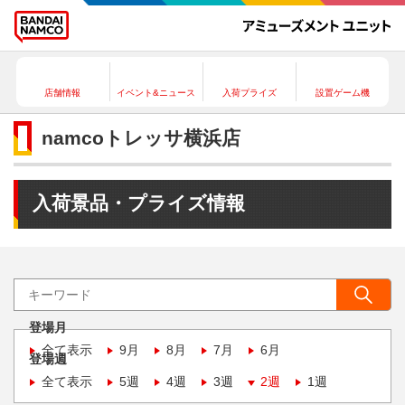
店舗情報
イベント&ニュース
入荷プライズ
設置ゲーム機
namcoトレッサ横浜店
入荷景品・プライズ情報
登場月
全て表示
9月
8月
7月
6月
登場週
全て表示
5週
4週
3週
2週
1週