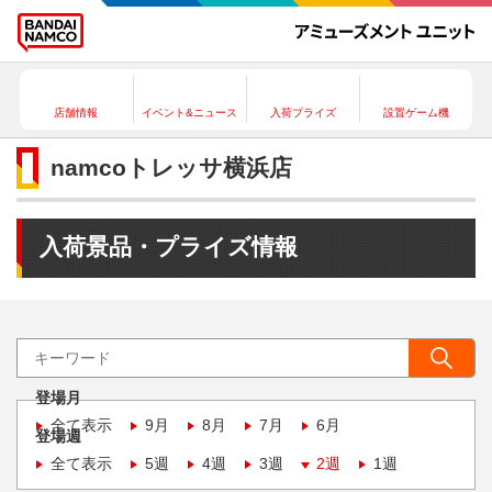
店舗情報
イベント&ニュース
入荷プライズ
設置ゲーム機
namcoトレッサ横浜店
入荷景品・プライズ情報
登場月
全て表示
9月
8月
7月
6月
登場週
全て表示
5週
4週
3週
2週
1週