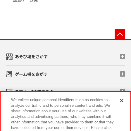
先
あそび場をさがす
ゲーム機をさがす
スマホ・PCであそぶ
We collect unique personal identifiers such as cookies to
analyze our traffic and to personalize content and ads. We
イベント・キャンペーン
share information about your use of our website with our
analytics and advertising partners, who may combine it with
other information that you have provided to them or that they
have collected from your use of their services. Please click