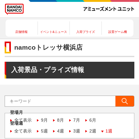
店舗情報
イベント&ニュース
入荷プライズ
設置ゲーム機
namcoトレッサ横浜店
入荷景品・プライズ情報
登場月
全て表示
9月
8月
7月
6月
登場週
全て表示
5週
4週
3週
2週
1週