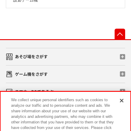
先
あそび場をさがす
ゲーム機をさがす
スマホ・PCであそぶ
We collect unique personal identifiers such as cookies to
analyze our traffic and to personalize content and ads. We
イベント・キャンペーン
share information about your use of our website with our
analytics and advertising partners, who may combine it with
other information that you have provided to them or that they
have collected from your use of their services. Please click