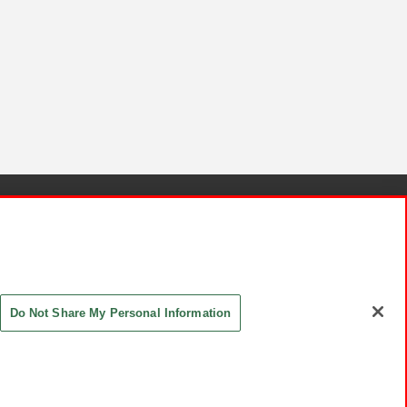
針と検証結果
お取引先さまとともに
お問い合わせ
Do Not Share My Personal Information
ASHIKI Co., Ltd. All Rights Reserved.