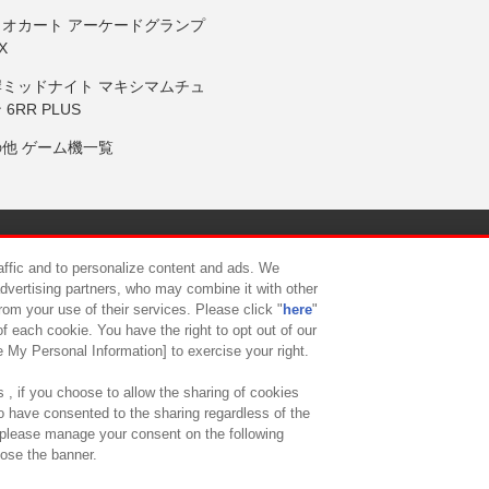
リオカート アーケードグランプ
X
岸ミッドナイト マキシマムチュ
 6RR PLUS
の他 ゲーム機一覧
サイトポリシー
プライバシーポリシー
ウェブアクセシビリティ方
raffic and to personalize content and ads. We
advertising partners, who may combine it with other
rom your use of their services. Please click "
here
"
供について
カスタマーハラスメント対応方針
よくあるご質問・
f each cookie. You have the right to opt out of our
e My Personal Information] to exercise your right.
 , if you choose to allow the sharing of cookies
to have consented to the sharing regardless of the
, please manage your consent on the following
lose the banner.
ndai Namco Amusement Lab Inc.
©Bandai Namco Experience Inc.
©HANAY