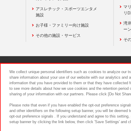
マ
アスレチック・スポーツエンタメ
リD
施設
湾
お子様・ファミリー向け施設
ーン
その他の施設・サービス
そ
関連会社
サステナビリティ
We collect unique personal identifiers such as cookies to analyze our t
share information about your use of our website with our analytics and 
information that you have provided to them or that they have collected f
食品のご提
to see more details about how we use cookies and the retention period o
sharing of your information with our partners. Please click [Do Not Shar
Please note that even if you have enabled the opt-out preference signals
and other identifiers on the following setup banner, you will be deemed 
opt-out preference signals . If you understand and agree to this setting
setup banner by clicking the link below, then click 'Save Settings' and c
©Bandai Namco Amusement Inc.
©Ba