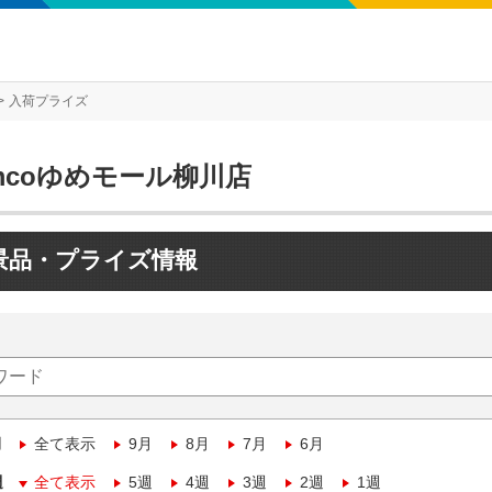
入荷プライズ
mcoゆめモール柳川店
景品・プライズ情報
月
全て表示
9月
8月
7月
6月
週
全て表示
5週
4週
3週
2週
1週