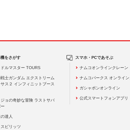
ム機をさがす
スマホ・PCであそぶ
ドルマスター TOURS
ナムコオンラインクレーン
動戦士ガンダム エクストリーム
ナムコパークス オンライ
ーサス２ インフィニットブース
ガシャポンオンライン
公式スマートフォンアプリ
ョジョの奇妙な冒険 ラストサバ
バー
鼓の達人
りスピリッツ