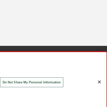
針と検証結果
お取引先さまとともに
お問い合わせ
Do Not Share My Personal Information
ASHIKI Co., Ltd. All Rights Reserved.