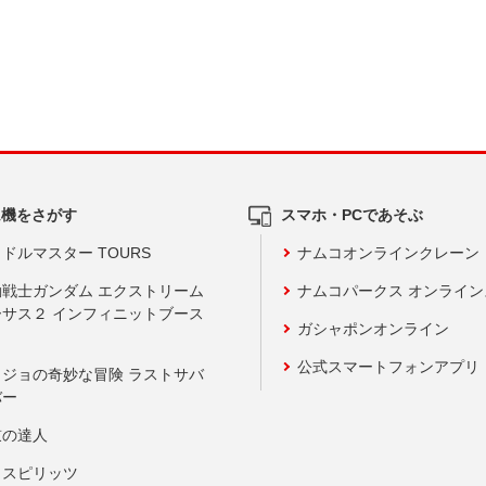
ム機をさがす
スマホ・PCであそぶ
ドルマスター TOURS
ナムコオンラインクレーン
動戦士ガンダム エクストリーム
ナムコパークス オンライ
ーサス２ インフィニットブース
ガシャポンオンライン
公式スマートフォンアプリ
ョジョの奇妙な冒険 ラストサバ
バー
鼓の達人
りスピリッツ