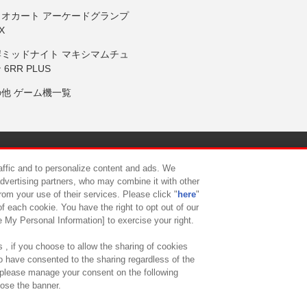
リオカート アーケードグランプ
X
岸ミッドナイト マキシマムチュ
 6RR PLUS
の他 ゲーム機一覧
サイトポリシー
プライバシーポリシー
ウェブアクセシビリティ方
raffic and to personalize content and ads. We
advertising partners, who may combine it with other
rom your use of their services. Please click "
here
"
供について
カスタマーハラスメント対応方針
よくあるご質問・
f each cookie. You have the right to opt out of our
e My Personal Information] to exercise your right.
 , if you choose to allow the sharing of cookies
to have consented to the sharing regardless of the
, please manage your consent on the following
lose the banner.
ndai Namco Amusement Lab Inc.
©Bandai Namco Experience Inc.
©HANAY