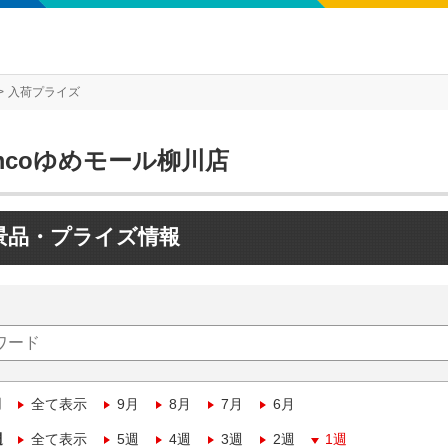
入荷プライズ
mcoゆめモール柳川店
景品・プライズ情報
月
全て表示
9月
8月
7月
6月
週
全て表示
5週
4週
3週
2週
1週