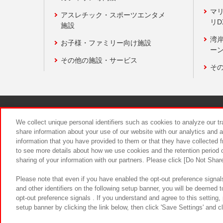
マ
アスレチック・スポーツエンタメ
リD
施設
湾
お子様・ファミリー向け施設
ーン
その他の施設・サービス
そ
関連会社
サステナビリティ
We collect unique personal identifiers such as cookies to analyze our t
share information about your use of our website with our analytics and 
information that you have provided to them or that they have collected f
食品のご提
to see more details about how we use cookies and the retention period o
sharing of your information with our partners. Please click [Do Not Shar
Please note that even if you have enabled the opt-out preference signals
and other identifiers on the following setup banner, you will be deemed 
opt-out preference signals . If you understand and agree to this setting
setup banner by clicking the link below, then click 'Save Settings' and c
©Bandai Namco Amusement Inc.
©Ba