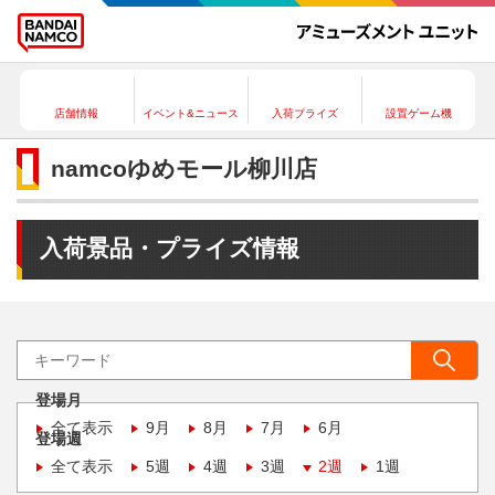
店舗情報
イベント&ニュース
入荷プライズ
設置ゲーム機
namcoゆめモール柳川店
入荷景品・プライズ情報
登場月
全て表示
9月
8月
7月
6月
登場週
全て表示
5週
4週
3週
2週
1週