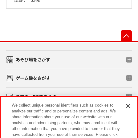
先
あそび場をさがす
ゲーム機をさがす
スマホ・PCであそぶ
We collect unique personal identifiers such as cookies to
analyze our traffic and to personalize content and ads. We
イベント・キャンペーン
share information about your use of our website with our
analytics and advertising partners, who may combine it with
other information that you have provided to them or that they
have collected from your use of their services. Please click