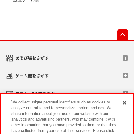
先
あそび場をさがす
ゲーム機をさがす
スマホ・PCであそぶ
We collect unique personal identifiers such as cookies to
analyze our traffic and to personalize content and ads. We
イベント・キャンペーン
share information about your use of our website with our
analytics and advertising partners, who may combine it with
other information that you have provided to them or that they
have collected from your use of their services. Please click