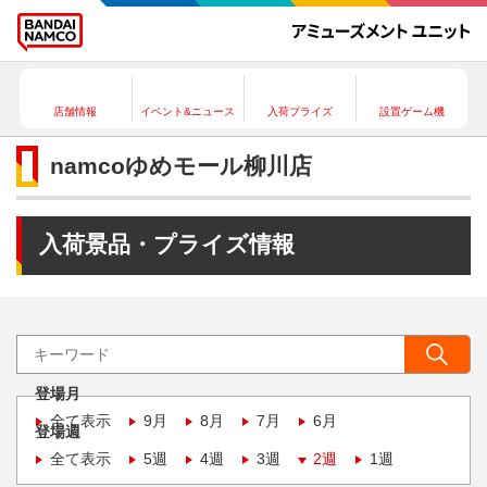
店舗情報
イベント&ニュース
入荷プライズ
設置ゲーム機
namcoゆめモール柳川店
入荷景品・プライズ情報
登場月
全て表示
9月
8月
7月
6月
登場週
全て表示
5週
4週
3週
2週
1週