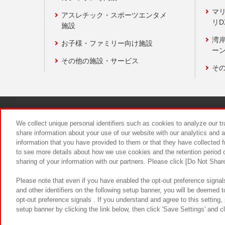
マ
アスレチック・スポーツエンタメ
リD
施設
湾
お子様・ファミリー向け施設
ーン
その他の施設・サービス
そ
関連会社
サステナビリティ
We collect unique personal identifiers such as cookies to analyze our t
share information about your use of our website with our analytics and 
information that you have provided to them or that they have collected f
食品のご提
to see more details about how we use cookies and the retention period o
sharing of your information with our partners. Please click [Do Not Shar
Please note that even if you have enabled the opt-out preference signals
and other identifiers on the following setup banner, you will be deemed 
opt-out preference signals . If you understand and agree to this setting
setup banner by clicking the link below, then click 'Save Settings' and c
©Bandai Namco Amusement Inc.
©Ba