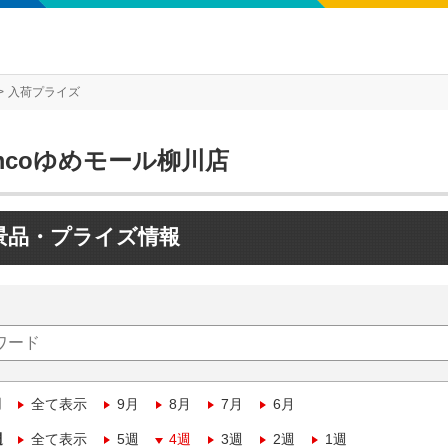
入荷プライズ
mcoゆめモール柳川店
景品・プライズ情報
月
全て表示
9月
8月
7月
6月
週
全て表示
5週
4週
3週
2週
1週