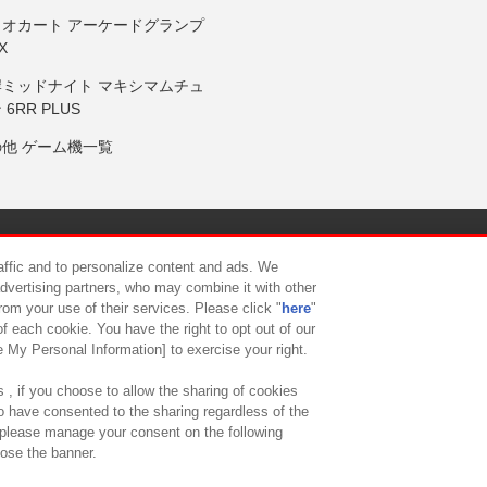
リオカート アーケードグランプ
X
岸ミッドナイト マキシマムチュ
 6RR PLUS
の他 ゲーム機一覧
サイトポリシー
プライバシーポリシー
ウェブアクセシビリティ方
raffic and to personalize content and ads. We
advertising partners, who may combine it with other
rom your use of their services. Please click "
here
"
供について
カスタマーハラスメント対応方針
よくあるご質問・
f each cookie. You have the right to opt out of our
e My Personal Information] to exercise your right.
 , if you choose to allow the sharing of cookies
to have consented to the sharing regardless of the
, please manage your consent on the following
lose the banner.
ndai Namco Amusement Lab Inc.
©Bandai Namco Experience Inc.
©HANAY