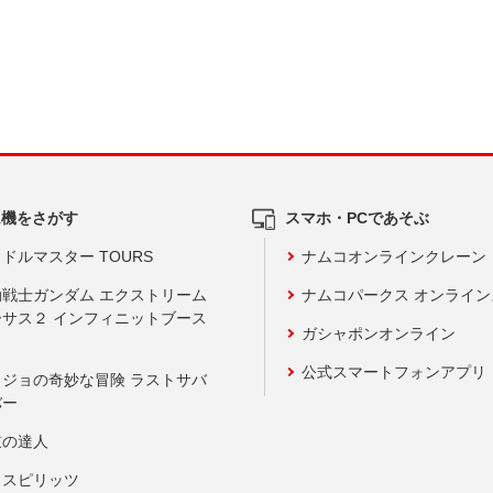
ム機をさがす
スマホ・PCであそぶ
ドルマスター TOURS
ナムコオンラインクレーン
動戦士ガンダム エクストリーム
ナムコパークス オンライ
ーサス２ インフィニットブース
ガシャポンオンライン
公式スマートフォンアプリ
ョジョの奇妙な冒険 ラストサバ
バー
鼓の達人
りスピリッツ