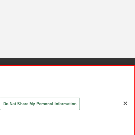
針と検証結果
お取引先さまとともに
お問い合わせ
Do Not Share My Personal Information
ASHIKI Co., Ltd. All Rights Reserved.