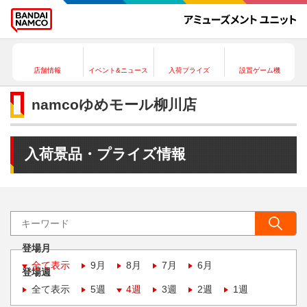
店舗情報
イベント&ニュース
入荷プライズ
設置ゲーム機
namcoゆめモール柳川店
入荷景品・プライズ情報
登場月
全て表示
9月
8月
7月
6月
登場週
全て表示
5週
4週
3週
2週
1週