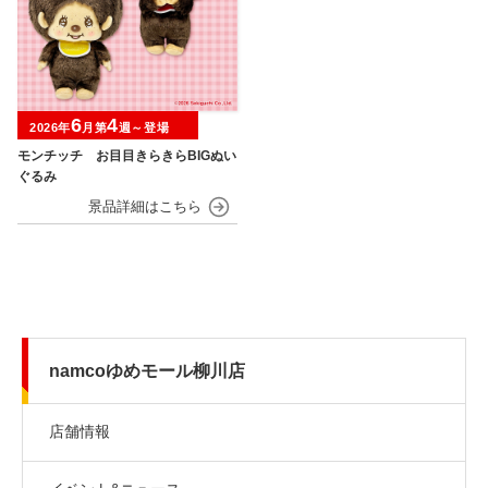
6
4
2026年
月第
週～登場
モンチッチ お目目きらきらBIGぬい
ぐるみ
namcoゆめモール柳川店
店舗情報