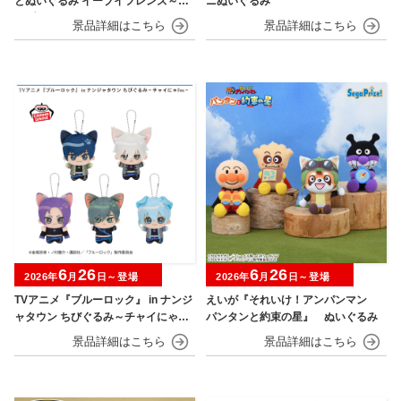
とぬいぐるみ イーブイフレンズ～イ
ニぬいぐるみ
ーブイ～おひるねver.
6
26
6
26
2026年
月
日～登場
2026年
月
日～登場
TVアニメ『ブルーロック』 in ナンジ
えいが『それいけ！アンパンマン
ャタウン ちびぐるみ～チャイにゃFe
パンタンと約束の星』 ぬいぐるみ
s～