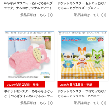
mojojojo マスコットぬいぐるみ9(ブ
ポケットモンスター もふぐっとぬい
ラック）ナムコオリジナルアソート
ぐるみ～カゲボウズ・ゾロア～
8
18
8
18
2026年
月
日～登場
2026年
月
日～登場
ポケットモンスター めちゃもふぐっ
ポケットモンスター つれてってぬい
と くつろぎタイムぬいぐるみ～ヤド
ぐるみ～ミジュマル・ヒバニー・ニ
ン～
ャオハ～