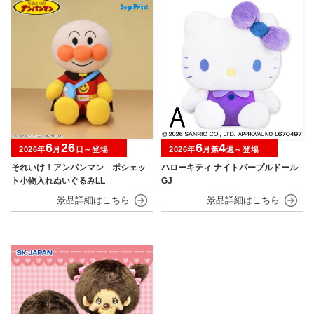
6
26
6
4
2026年
月
日～登場
2026年
月第
週～登場
それいけ！アンパンマン ポシェッ
ハローキティ ナイトパープルドール
ト小物入れぬいぐるみLL
GJ