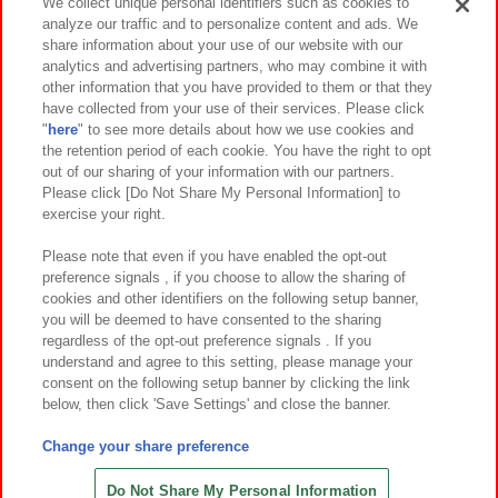
We collect unique personal identifiers such as cookies to
analyze our traffic and to personalize content and ads. We
イベント・キャンペーン
share information about your use of our website with our
analytics and advertising partners, who may combine it with
other information that you have provided to them or that they
have collected from your use of their services. Please click
"
here
" to see more details about how we use cookies and
関連会社
サステナビリティ
サイトポリシー
the retention period of each cookie. You have the right to opt
out of our sharing of your information with our partners.
プライバシーポリシー
ウェブアクセシビリティ方針と検証結果
Please click [Do Not Share My Personal Information] to
exercise your right.
お取引先さまとともに
食品のご提供について
カスタマーハラスメント対応方針
よくあるご質問・お問い合わせ
Please note that even if you have enabled the opt-out
preference signals , if you choose to allow the sharing of
cookies and other identifiers on the following setup banner,
you will be deemed to have consented to the sharing
regardless of the opt-out preference signals . If you
understand and agree to this setting, please manage your
consent on the following setup banner by clicking the link
below, then click 'Save Settings' and close the banner.
©Bandai Namco Amusement Inc.
©Bandai Namco Amusement Lab Inc.
Change your share preference
©Bandai Namco Experience Inc.
©HANAYASHIKI Co., Ltd. All Rights Reserved.
Do Not Share My Personal Information