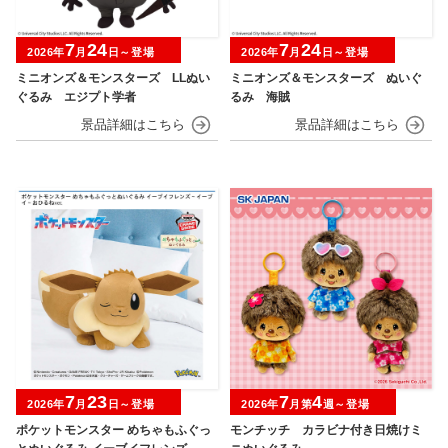
7
24
7
24
2026年
月
日～登場
2026年
月
日～登場
ミニオンズ＆モンスターズ LLぬい
ミニオンズ＆モンスターズ ぬいぐ
ぐるみ エジプト学者
るみ 海賊
7
23
7
4
2026年
月
日～登場
2026年
月第
週～登場
ポケットモンスター めちゃもふぐっ
モンチッチ カラビナ付き日焼けミ