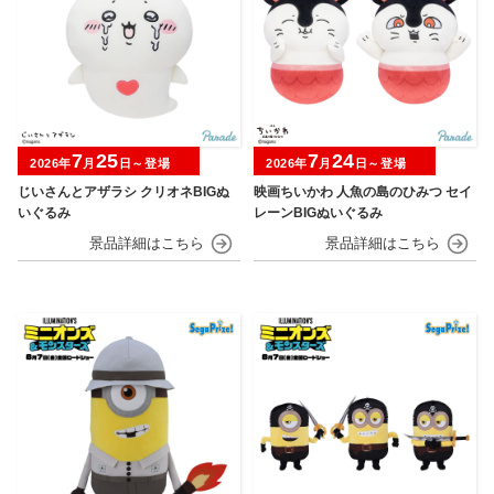
7
25
7
24
2026年
月
日～登場
2026年
月
日～登場
じいさんとアザラシ クリオネBIGぬ
映画ちいかわ 人魚の島のひみつ セイ
いぐるみ
レーンBIGぬいぐるみ