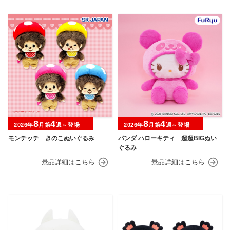
8
4
8
4
2026年
月第
週～登場
2026年
月第
週～登場
モンチッチ きのこぬいぐるみ
パンダ ハローキティ 超超BIGぬい
ぐるみ