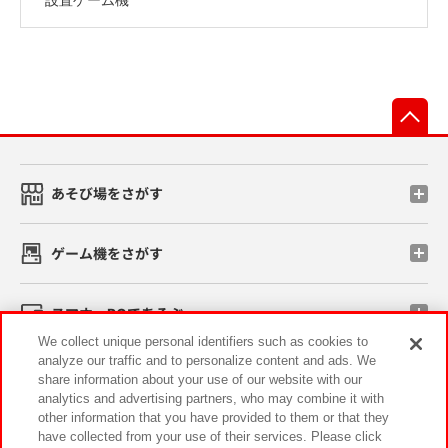
先
あそび場をさがす
ゲーム機をさがす
スマホ・PCであそぶ
We collect unique personal identifiers such as cookies to
analyze our traffic and to personalize content and ads. We
イベント・キャンペーン
share information about your use of our website with our
analytics and advertising partners, who may combine it with
other information that you have provided to them or that they
have collected from your use of their services. Please click