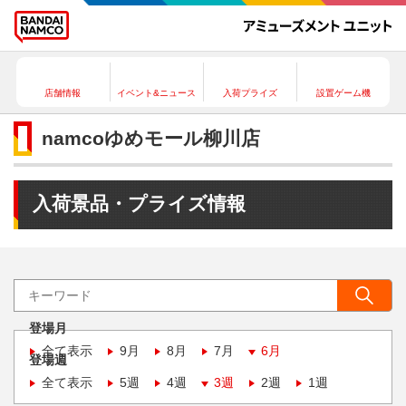
店舗情報
イベント&ニュース
入荷プライズ
設置ゲーム機
namcoゆめモール柳川店
入荷景品・プライズ情報
登場月
全て表示
9月
8月
7月
6月
登場週
全て表示
5週
4週
3週
2週
1週