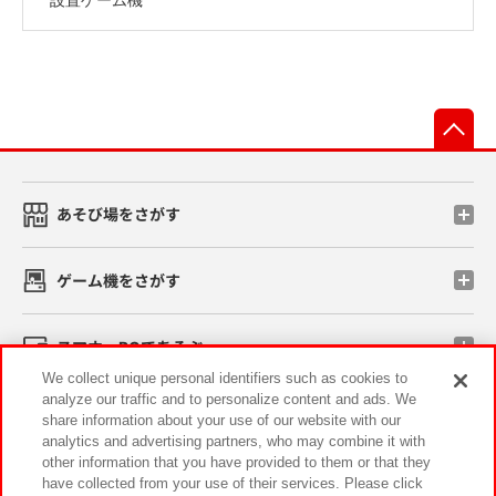
先
あそび場をさがす
ゲーム機をさがす
スマホ・PCであそぶ
We collect unique personal identifiers such as cookies to
analyze our traffic and to personalize content and ads. We
イベント・キャンペーン
share information about your use of our website with our
analytics and advertising partners, who may combine it with
other information that you have provided to them or that they
have collected from your use of their services. Please click