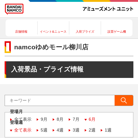
店舗情報
イベント&ニュース
入荷プライズ
設置ゲーム機
namcoゆめモール柳川店
入荷景品・プライズ情報
登場月
全て表示
9月
8月
7月
6月
登場週
全て表示
5週
4週
3週
2週
1週