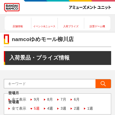
店舗情報
イベント&ニュース
入荷プライズ
設置ゲーム機
namcoゆめモール柳川店
入荷景品・プライズ情報
登場月
全て表示
9月
8月
7月
6月
登場週
全て表示
5週
4週
3週
2週
1週