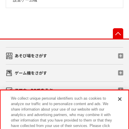
先
あそび場をさがす
ゲーム機をさがす
スマホ・PCであそぶ
We collect unique personal identifiers such as cookies to
analyze our traffic and to personalize content and ads. We
イベント・キャンペーン
share information about your use of our website with our
analytics and advertising partners, who may combine it with
other information that you have provided to them or that they
have collected from your use of their services. Please click