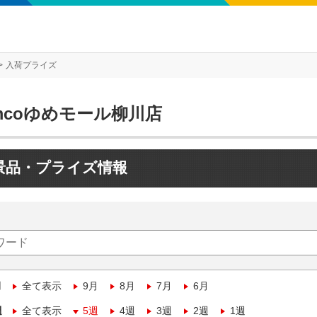
入荷プライズ
mcoゆめモール柳川店
景品・プライズ情報
月
全て表示
9月
8月
7月
6月
週
全て表示
5週
4週
3週
2週
1週