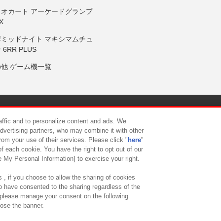
リオカート アーケードグランプ
X
岸ミッドナイト マキシマムチュ
 6RR PLUS
の他 ゲーム機一覧
サイトポリシー
プライバシーポリシー
ウェブアクセシビリティ方
raffic and to personalize content and ads. We
advertising partners, who may combine it with other
rom your use of their services. Please click "
here
"
供について
カスタマーハラスメント対応方針
よくあるご質問・
f each cookie. You have the right to opt out of our
e My Personal Information] to exercise your right.
 , if you choose to allow the sharing of cookies
to have consented to the sharing regardless of the
, please manage your consent on the following
lose the banner.
ndai Namco Amusement Lab Inc.
©Bandai Namco Experience Inc.
©HANAY