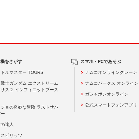
ム機をさがす
スマホ・PCであそぶ
ドルマスター TOURS
ナムコオンラインクレーン
動戦士ガンダム エクストリーム
ナムコパークス オンライ
ーサス２ インフィニットブース
ガシャポンオンライン
公式スマートフォンアプリ
ョジョの奇妙な冒険 ラストサバ
バー
鼓の達人
りスピリッツ