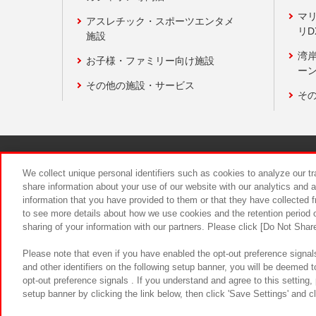
マ
アスレチック・スポーツエンタメ
リD
施設
湾
お子様・ファミリー向け施設
ーン
その他の施設・サービス
そ
関連会社
サステナビリティ
We collect unique personal identifiers such as cookies to analyze our t
share information about your use of our website with our analytics and 
information that you have provided to them or that they have collected f
食品のご提
to see more details about how we use cookies and the retention period o
sharing of your information with our partners. Please click [Do Not Shar
Please note that even if you have enabled the opt-out preference signals
and other identifiers on the following setup banner, you will be deemed 
opt-out preference signals . If you understand and agree to this setting
setup banner by clicking the link below, then click 'Save Settings' and c
©Bandai Namco Amusement Inc.
©Ba