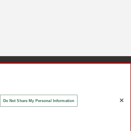
針と検証結果
お取引先さまとともに
お問い合わせ
Do Not Share My Personal Information
ASHIKI Co., Ltd. All Rights Reserved.