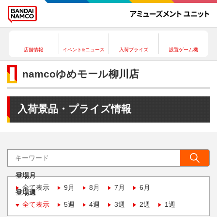
店舗情報
イベント&ニュース
入荷プライズ
設置ゲーム機
namcoゆめモール柳川店
入荷景品・プライズ情報
登場月
全て表示
9月
8月
7月
6月
登場週
全て表示
5週
4週
3週
2週
1週