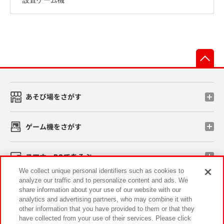
先
あそび場をさがす
ゲーム機をさがす
スマホ・PCであそぶ
We collect unique personal identifiers such as cookies to
analyze our traffic and to personalize content and ads. We
イベント・キャンペーン
share information about your use of our website with our
analytics and advertising partners, who may combine it with
other information that you have provided to them or that they
have collected from your use of their services. Please click