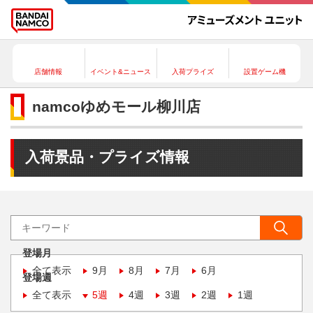
店舗情報
イベント&ニュース
入荷プライズ
設置ゲーム機
namcoゆめモール柳川店
入荷景品・プライズ情報
登場月
全て表示
9月
8月
7月
6月
登場週
全て表示
5週
4週
3週
2週
1週