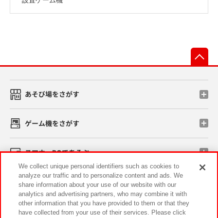
先
あそび場をさがす
ゲーム機をさがす
スマホ・PCであそぶ
We collect unique personal identifiers such as cookies to
analyze our traffic and to personalize content and ads. We
イベント・キャンペーン
share information about your use of our website with our
analytics and advertising partners, who may combine it with
other information that you have provided to them or that they
have collected from your use of their services. Please click