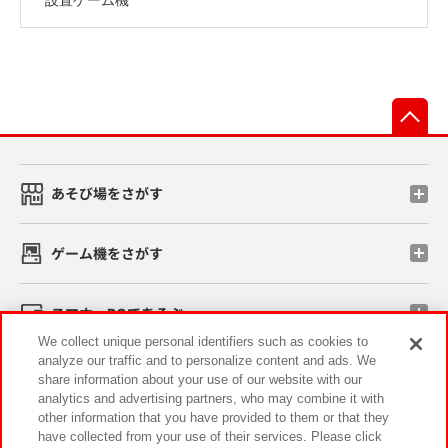
先
あそび場をさがす
ゲーム機をさがす
スマホ・PCであそぶ
We collect unique personal identifiers such as cookies to
analyze our traffic and to personalize content and ads. We
イベント・キャンペーン
share information about your use of our website with our
analytics and advertising partners, who may combine it with
other information that you have provided to them or that they
have collected from your use of their services. Please click