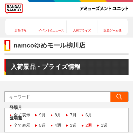
店舗情報
イベント&ニュース
入荷プライズ
設置ゲーム機
namcoゆめモール柳川店
入荷景品・プライズ情報
登場月
全て表示
9月
8月
7月
6月
登場週
全て表示
5週
4週
3週
2週
1週