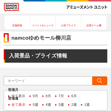
店舗情報
イベント&ニュース
入荷プライズ
設置ゲーム機
namcoゆめモール柳川店
入荷景品・プライズ情報
登場月
全て表示
9月
8月
7月
6月
登場週
全て表示
5週
4週
3週
2週
1週