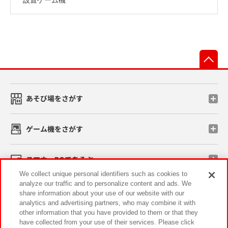
先
あそび場をさがす
ゲーム機をさがす
スマホ・PCであそぶ
We collect unique personal identifiers such as cookies to
analyze our traffic and to personalize content and ads. We
イベント・キャンペーン
share information about your use of our website with our
analytics and advertising partners, who may combine it with
other information that you have provided to them or that they
have collected from your use of their services. Please click