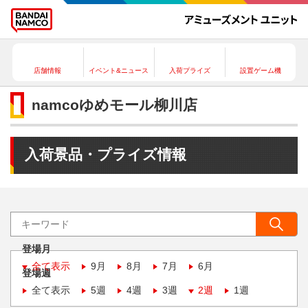
店舗情報
イベント&ニュース
入荷プライズ
設置ゲーム機
namcoゆめモール柳川店
入荷景品・プライズ情報
登場月
全て表示
9月
8月
7月
6月
登場週
全て表示
5週
4週
3週
2週
1週