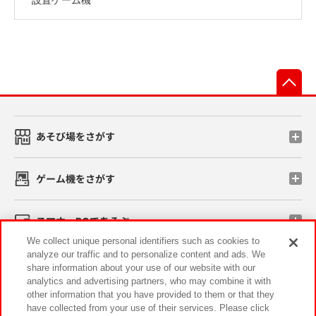
先
あそび場をさがす
ゲーム機をさがす
スマホ・PCであそぶ
We collect unique personal identifiers such as cookies to
analyze our traffic and to personalize content and ads. We
イベント・キャンペーン
share information about your use of our website with our
analytics and advertising partners, who may combine it with
other information that you have provided to them or that they
have collected from your use of their services. Please click