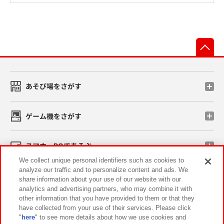
先
あそび場をさがす
ゲーム機をさがす
スマホ・PCであそぶ
We collect unique personal identifiers such as cookies to
analyze our traffic and to personalize content and ads. We
イベント・キャンペーン
share information about your use of our website with our
analytics and advertising partners, who may combine it with
other information that you have provided to them or that they
have collected from your use of their services. Please click
"
here
" to see more details about how we use cookies and
関連会社
サステナビリティ
サイトポリシー