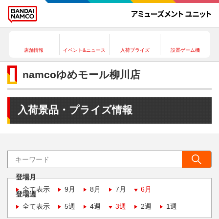
店舗情報
イベント&ニュース
入荷プライズ
設置ゲーム機
namcoゆめモール柳川店
入荷景品・プライズ情報
登場月
全て表示
9月
8月
7月
6月
登場週
全て表示
5週
4週
3週
2週
1週