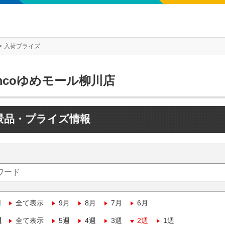
入荷プライズ
mcoゆめモール柳川店
景品・プライズ情報
月
全て表示
9月
8月
7月
6月
週
全て表示
5週
4週
3週
2週
1週