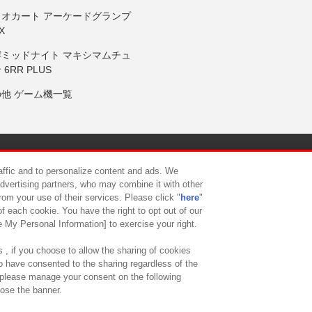
リオカート アーケードグランプ
X
岸ミッドナイト マキシマムチュ
 6RR PLUS
の他 ゲーム機一覧
サイトポリシー
プライバシーポリシー
ウェブアクセシビリティ方
raffic and to personalize content and ads. We
advertising partners, who may combine it with other
rom your use of their services. Please click "
here
"
供について
カスタマーハラスメント対応方針
よくあるご質問・
f each cookie. You have the right to opt out of our
e My Personal Information] to exercise your right.
 , if you choose to allow the sharing of cookies
to have consented to the sharing regardless of the
, please manage your consent on the following
lose the banner.
ndai Namco Amusement Lab Inc.
©Bandai Namco Experience Inc.
©HANAY