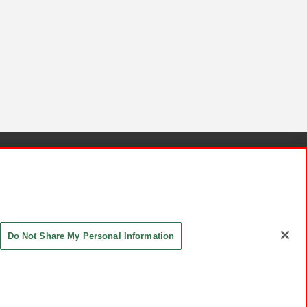
針と検証結果
お取引先さまとともに
お問い合わせ
Do Not Share My Personal Information
ASHIKI Co., Ltd. All Rights Reserved.