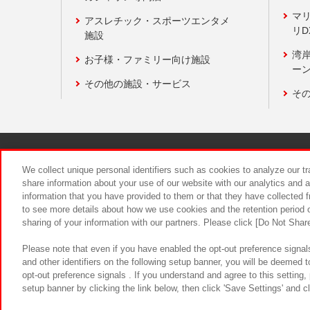
マ
アスレチック・スポーツエンタメ
リD
施設
湾
お子様・ファミリー向け施設
ーン
その他の施設・サービス
そ
関連会社
サステナビリティ
We collect unique personal identifiers such as cookies to analyze our t
share information about your use of our website with our analytics and 
information that you have provided to them or that they have collected f
食品のご提
to see more details about how we use cookies and the retention period o
sharing of your information with our partners. Please click [Do Not Shar
Please note that even if you have enabled the opt-out preference signals
and other identifiers on the following setup banner, you will be deemed 
opt-out preference signals . If you understand and agree to this setting
setup banner by clicking the link below, then click 'Save Settings' and c
©Bandai Namco Amusement Inc.
©Ba