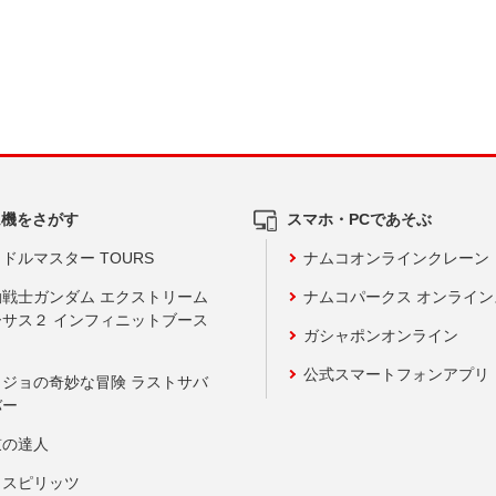
ム機をさがす
スマホ・PCであそぶ
ドルマスター TOURS
ナムコオンラインクレーン
動戦士ガンダム エクストリーム
ナムコパークス オンライ
ーサス２ インフィニットブース
ガシャポンオンライン
公式スマートフォンアプリ
ョジョの奇妙な冒険 ラストサバ
バー
鼓の達人
りスピリッツ