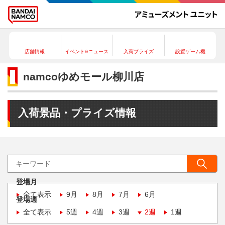
店舗情報
イベント&ニュース
入荷プライズ
設置ゲーム機
namcoゆめモール柳川店
入荷景品・プライズ情報
登場月
全て表示
9月
8月
7月
6月
登場週
全て表示
5週
4週
3週
2週
1週