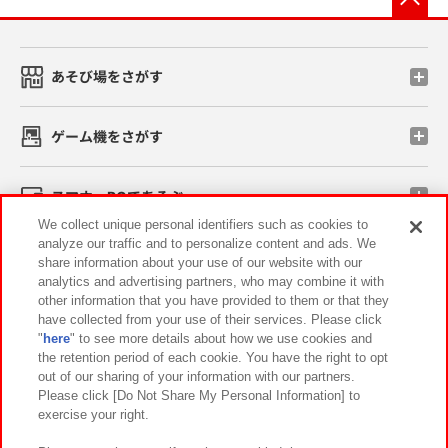
あそび場をさがす
ゲーム機をさがす
スマホ・PCであそぶ
We collect unique personal identifiers such as cookies to
analyze our traffic and to personalize content and ads. We
イベント・キャンペーン
share information about your use of our website with our
analytics and advertising partners, who may combine it with
other information that you have provided to them or that they
have collected from your use of their services. Please click
"
here
" to see more details about how we use cookies and
関連会社
サステナビリティ
サイトポリシー
the retention period of each cookie. You have the right to opt
out of our sharing of your information with our partners.
プライバシーポリシー
ウェブアクセシビリティ方針と検証結果
Please click [Do Not Share My Personal Information] to
exercise your right.
お取引先さまとともに
食品のご提供について