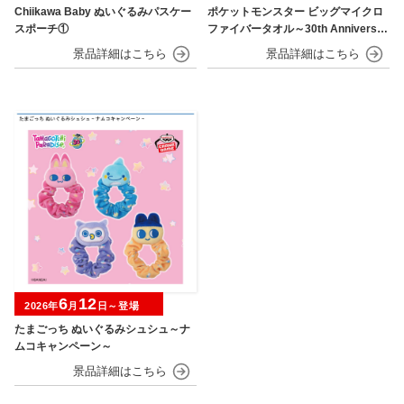
Chiikawa Baby ぬいぐるみパスケー
ポケットモンスター ビッグマイクロ
スポーチ①
ファイバータオル～30th Anniversar
y～
6
12
2026年
月
日～登場
たまごっち ぬいぐるみシュシュ～ナ
ムコキャンペーン～