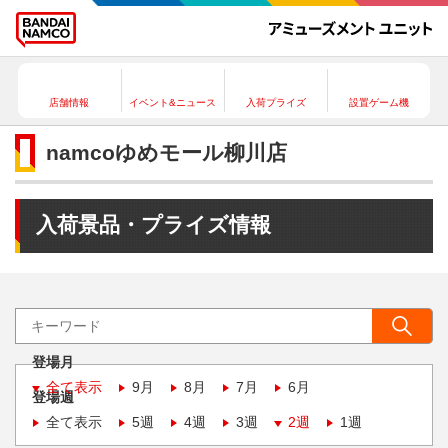
店舗情報
イベント&ニュース
入荷プライズ
設置ゲーム機
namcoゆめモール柳川店
入荷景品・プライズ情報
登場月
全て表示
9月
8月
7月
6月
登場週
全て表示
5週
4週
3週
2週
1週