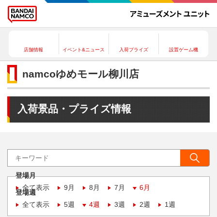
店舗情報
イベント&ニュース
入荷プライズ
設置ゲーム機
namcoゆめモール柳川店
入荷景品・プライズ情報
登場月
全て表示
9月
8月
7月
6月
登場週
全て表示
5週
4週
3週
2週
1週