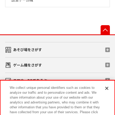
先
あそび場をさがす
ゲーム機をさがす
スマホ・PCであそぶ
We collect unique personal identifiers such as cookies to
analyze our traffic and to personalize content and ads. We
イベント・キャンペーン
share information about your use of our website with our
analytics and advertising partners, who may combine it with
other information that you have provided to them or that they
have collected from your use of their services. Please click