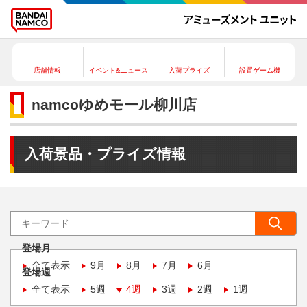
店舗情報
イベント&ニュース
入荷プライズ
設置ゲーム機
namcoゆめモール柳川店
入荷景品・プライズ情報
登場月
全て表示
9月
8月
7月
6月
登場週
全て表示
5週
4週
3週
2週
1週