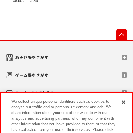
先
あそび場をさがす
ゲーム機をさがす
スマホ・PCであそぶ
We collect unique personal identifiers such as cookies to
analyze our traffic and to personalize content and ads. We
イベント・キャンペーン
share information about your use of our website with our
analytics and advertising partners, who may combine it with
other information that you have provided to them or that they
have collected from your use of their services. Please click