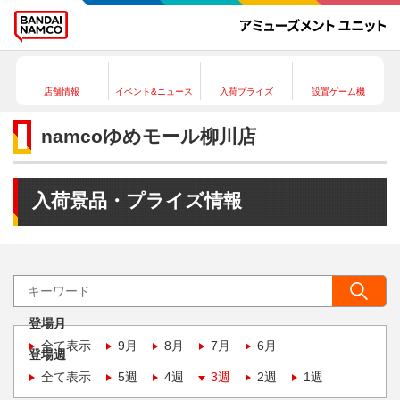
店舗情報
イベント&ニュース
入荷プライズ
設置ゲーム機
namcoゆめモール柳川店
入荷景品・プライズ情報
登場月
全て表示
9月
8月
7月
6月
登場週
全て表示
5週
4週
3週
2週
1週