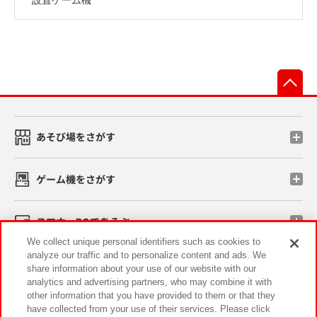
先
あそび場をさがす
ゲーム機をさがす
スマホ・PCであそぶ
We collect unique personal identifiers such as cookies to
analyze our traffic and to personalize content and ads. We
イベント・キャンペーン
share information about your use of our website with our
analytics and advertising partners, who may combine it with
other information that you have provided to them or that they
have collected from your use of their services. Please click