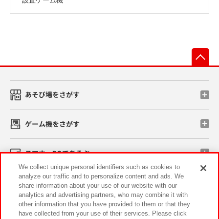
先
あそび場をさがす
ゲーム機をさがす
スマホ・PCであそぶ
We collect unique personal identifiers such as cookies to
analyze our traffic and to personalize content and ads. We
イベント・キャンペーン
share information about your use of our website with our
analytics and advertising partners, who may combine it with
other information that you have provided to them or that they
have collected from your use of their services. Please click