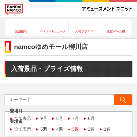
店舗情報
イベント&ニュース
入荷プライズ
設置ゲーム機
namcoゆめモール柳川店
入荷景品・プライズ情報
登場月
全て表示
9月
8月
7月
6月
登場週
全て表示
5週
4週
3週
2週
1週