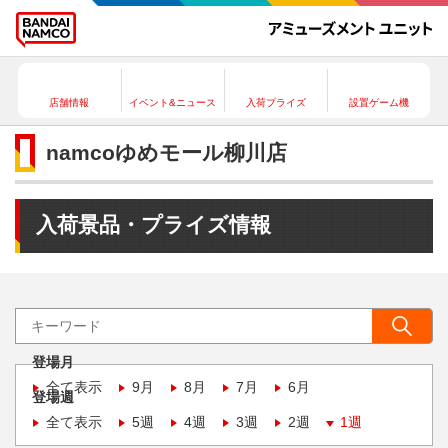
店舗情報
イベント&ニュース
入荷プライズ
設置ゲーム機
namcoゆめモール柳川店
入荷景品・プライズ情報
登場月
全て表示
9月
8月
7月
6月
登場週
全て表示
5週
4週
3週
2週
1週