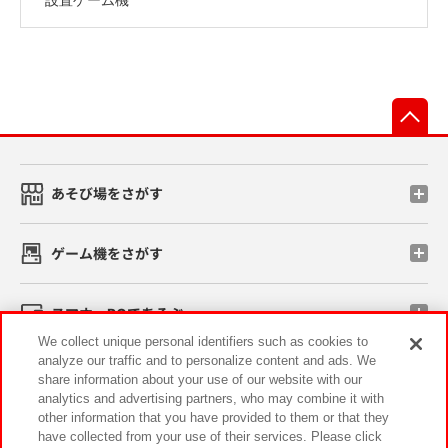
先
あそび場をさがす
ゲーム機をさがす
スマホ・PCであそぶ
We collect unique personal identifiers such as cookies to
analyze our traffic and to personalize content and ads. We
イベント・キャンペーン
share information about your use of our website with our
analytics and advertising partners, who may combine it with
other information that you have provided to them or that they
have collected from your use of their services. Please click