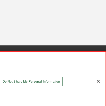
針と検証結果
お取引先さまとともに
お問い合わせ
Do Not Share My Personal Information
ASHIKI Co., Ltd. All Rights Reserved.