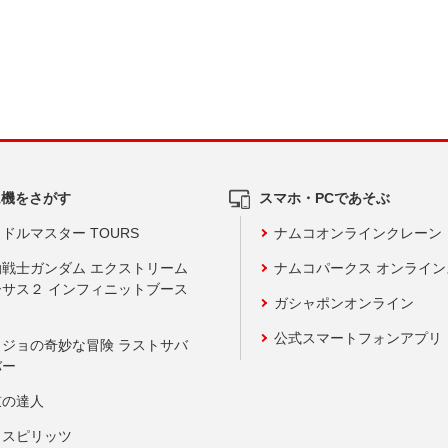
ム機をさがす
スマホ・PCであそぶ
ドルマスター TOURS
ナムコオンラインクレーン
動戦士ガンダム エクストリーム
ナムコパークス オンライ
ーサス２ インフィニットブース
ガシャポンオンライン
公式スマートフォンアプリ
ョジョの奇妙な冒険 ラストサバ
バー
鼓の達人
りスピリッツ