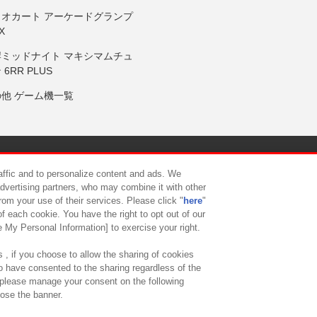
リオカート アーケードグランプ
X
岸ミッドナイト マキシマムチュ
 6RR PLUS
の他 ゲーム機一覧
サイトポリシー
プライバシーポリシー
ウェブアクセシビリティ方
raffic and to personalize content and ads. We
advertising partners, who may combine it with other
rom your use of their services. Please click "
here
"
供について
カスタマーハラスメント対応方針
よくあるご質問・
f each cookie. You have the right to opt out of our
e My Personal Information] to exercise your right.
 , if you choose to allow the sharing of cookies
to have consented to the sharing regardless of the
, please manage your consent on the following
lose the banner.
ndai Namco Amusement Lab Inc.
©Bandai Namco Experience Inc.
©HANAY