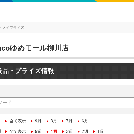
入荷プライズ
mcoゆめモール柳川店
景品・プライズ情報
月
全て表示
9月
8月
7月
6月
週
全て表示
5週
4週
3週
2週
1週