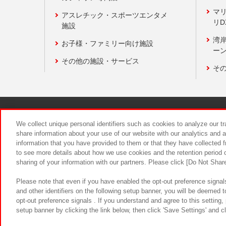
マ
アスレチック・スポーツエンタメ
リD
施設
湾
お子様・ファミリー向け施設
ーン
その他の施設・サービス
そ
関連会社
サステナビリティ
We collect unique personal identifiers such as cookies to analyze our t
share information about your use of our website with our analytics and 
information that you have provided to them or that they have collected f
食品のご提
to see more details about how we use cookies and the retention period o
sharing of your information with our partners. Please click [Do Not Shar
Please note that even if you have enabled the opt-out preference signals
and other identifiers on the following setup banner, you will be deemed 
opt-out preference signals . If you understand and agree to this setting
setup banner by clicking the link below, then click 'Save Settings' and c
©Bandai Namco Amusement Inc.
©Ba