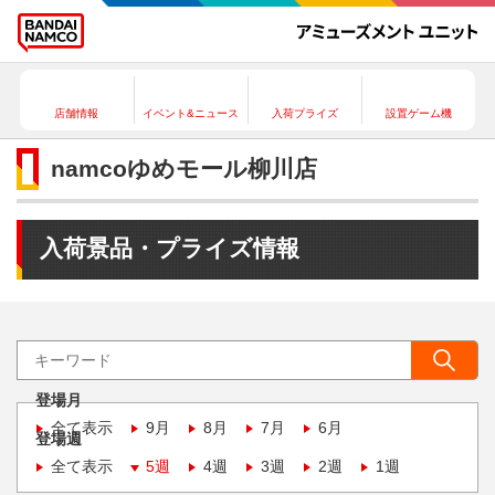
店舗情報
イベント&ニュース
入荷プライズ
設置ゲーム機
namcoゆめモール柳川店
入荷景品・プライズ情報
登場月
全て表示
9月
8月
7月
6月
登場週
全て表示
5週
4週
3週
2週
1週