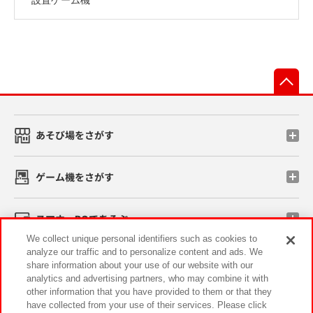
先
あそび場をさがす
ゲーム機をさがす
スマホ・PCであそぶ
We collect unique personal identifiers such as cookies to
analyze our traffic and to personalize content and ads. We
イベント・キャンペーン
share information about your use of our website with our
analytics and advertising partners, who may combine it with
other information that you have provided to them or that they
have collected from your use of their services. Please click