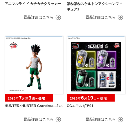
アニマルライド カチカチクリッカー
ほねほねスケルトンアクションフィ
ギュア3
7
3
6
19
2026年
月第
週～登場
2026年
月
日～登場
HUNTER×HUNTER Grandista-ゴン-
CGエモルギア01