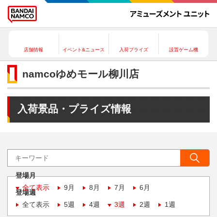
店舗情報
イベント&ニュース
入荷プライズ
設置ゲーム機
namcoゆめモール柳川店
入荷景品・プライズ情報
登場月
全て表示
9月
8月
7月
6月
登場週
全て表示
5週
4週
3週
2週
1週