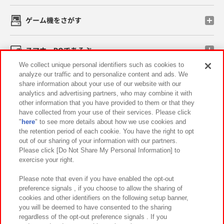
ゲーム機をさがす
スマホ・PCであそぶ
We collect unique personal identifiers such as cookies to
analyze our traffic and to personalize content and ads. We
イベント・キャンペーン
share information about your use of our website with our
analytics and advertising partners, who may combine it with
other information that you have provided to them or that they
have collected from your use of their services. Please click
"
here
" to see more details about how we use cookies and
関連会社
サステナビリティ
サイトポリシー
the retention period of each cookie. You have the right to opt
out of our sharing of your information with our partners.
プライバシーポリシー
ウェブアクセシビリティ方針と検証結果
Please click [Do Not Share My Personal Information] to
exercise your right.
お取引先さまとともに
食品のご提供について
カスタマーハラスメント対応方針
よくあるご質問・お問い合わせ
Please note that even if you have enabled the opt-out
preference signals , if you choose to allow the sharing of
cookies and other identifiers on the following setup banner,
you will be deemed to have consented to the sharing
regardless of the opt-out preference signals . If you