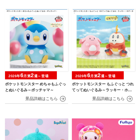
6
2
6
2
2026年
月第
週～登場
2026年
月第
週～登場
ポケットモンスター めちゃもふぐっ
ポケットモンスター もふぐっと つれ
とぬいぐるみ～ポッチャマ～
てってぬいぐるみ～ラッキー・ホゲ
ータ～