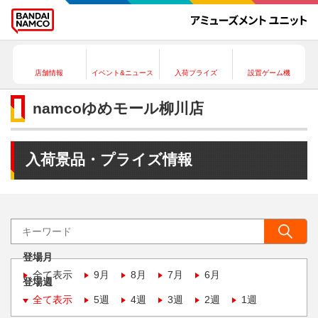
店舗情報
イベント&ニュース
入荷プライズ
設置ゲーム機
namcoゆめモール柳川店
入荷景品・プライズ情報
登場月
全て表示
9月
8月
7月
6月
登場週
全て表示
5週
4週
3週
2週
1週