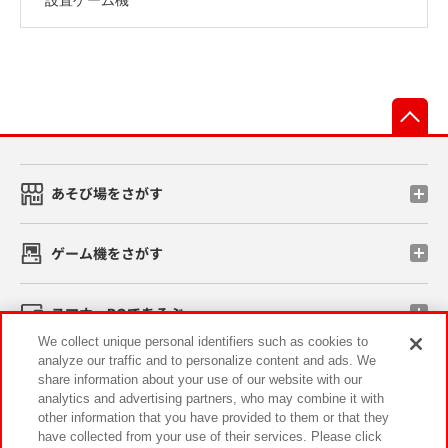
先
あそび場をさがす
ゲーム機をさがす
スマホ・PCであそぶ
We collect unique personal identifiers such as cookies to
analyze our traffic and to personalize content and ads. We
イベント・キャンペーン
share information about your use of our website with our
analytics and advertising partners, who may combine it with
other information that you have provided to them or that they
have collected from your use of their services. Please click