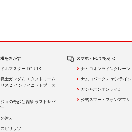
ム機をさがす
スマホ・PCであそぶ
ドルマスター TOURS
ナムコオンラインクレーン
動戦士ガンダム エクストリーム
ナムコパークス オンライ
ーサス２ インフィニットブース
ガシャポンオンライン
公式スマートフォンアプリ
ョジョの奇妙な冒険 ラストサバ
バー
鼓の達人
りスピリッツ