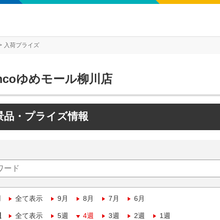
入荷プライズ
mcoゆめモール柳川店
景品・プライズ情報
月
全て表示
9月
8月
7月
6月
週
全て表示
5週
4週
3週
2週
1週