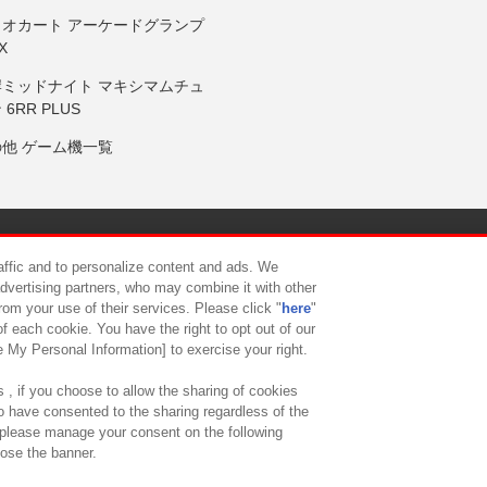
リオカート アーケードグランプ
X
岸ミッドナイト マキシマムチュ
 6RR PLUS
の他 ゲーム機一覧
サイトポリシー
プライバシーポリシー
ウェブアクセシビリティ方
raffic and to personalize content and ads. We
advertising partners, who may combine it with other
rom your use of their services. Please click "
here
"
供について
カスタマーハラスメント対応方針
よくあるご質問・
f each cookie. You have the right to opt out of our
e My Personal Information] to exercise your right.
 , if you choose to allow the sharing of cookies
to have consented to the sharing regardless of the
, please manage your consent on the following
lose the banner.
ndai Namco Amusement Lab Inc.
©Bandai Namco Experience Inc.
©HANAY