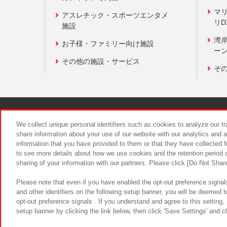
マ
アスレチック・スポーツエンタメ
リD
施設
湾
お子様・ファミリー向け施設
ーン
その他の施設・サービス
そ
関連会社
サステナビリティ
We collect unique personal identifiers such as cookies to analyze our t
share information about your use of our website with our analytics and 
information that you have provided to them or that they have collected f
食品のご提
to see more details about how we use cookies and the retention period o
sharing of your information with our partners. Please click [Do Not Shar
Please note that even if you have enabled the opt-out preference signals
and other identifiers on the following setup banner, you will be deemed 
opt-out preference signals . If you understand and agree to this setting
setup banner by clicking the link below, then click 'Save Settings' and c
©Bandai Namco Amusement Inc.
©Ba