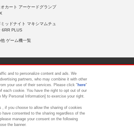
リオカート アーケードグランプ
X
岸ミッドナイト マキシマムチュ
 6RR PLUS
の他 ゲーム機一覧
サイトポリシー
プライバシーポリシー
ウェブアクセシビリティ方
raffic and to personalize content and ads. We
advertising partners, who may combine it with other
rom your use of their services. Please click "
here
"
供について
カスタマーハラスメント対応方針
よくあるご質問・
f each cookie. You have the right to opt out of our
e My Personal Information] to exercise your right.
 , if you choose to allow the sharing of cookies
to have consented to the sharing regardless of the
, please manage your consent on the following
lose the banner.
ndai Namco Amusement Lab Inc.
©Bandai Namco Experience Inc.
©HANAY