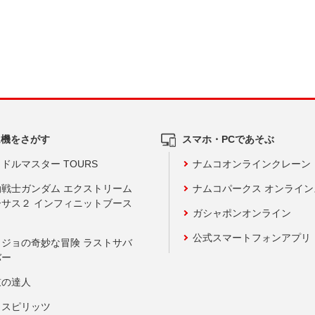
ム機をさがす
スマホ・PCであそぶ
ドルマスター TOURS
ナムコオンラインクレーン
動戦士ガンダム エクストリーム
ナムコパークス オンライ
ーサス２ インフィニットブース
ガシャポンオンライン
公式スマートフォンアプリ
ョジョの奇妙な冒険 ラストサバ
バー
鼓の達人
りスピリッツ