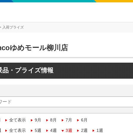
入荷プライズ
mcoゆめモール柳川店
景品・プライズ情報
月
全て表示
9月
8月
7月
6月
週
全て表示
5週
4週
3週
2週
1週