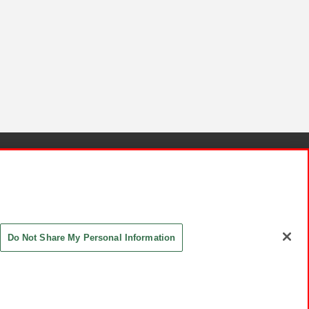
針と検証結果
お取引先さまとともに
お問い合わせ
Do Not Share My Personal Information
ASHIKI Co., Ltd. All Rights Reserved.