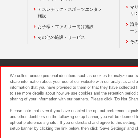
マ
アスレチック・スポーツエンタメ
リD
施設
湾
お子様・ファミリー向け施設
ーン
その他の施設・サービス
そ
関連会社
サステナビリティ
We collect unique personal identifiers such as cookies to analyze our t
share information about your use of our website with our analytics and 
information that you have provided to them or that they have collected f
食品のご提
to see more details about how we use cookies and the retention period o
sharing of your information with our partners. Please click [Do Not Shar
Please note that even if you have enabled the opt-out preference signals
and other identifiers on the following setup banner, you will be deemed 
opt-out preference signals . If you understand and agree to this setting
setup banner by clicking the link below, then click 'Save Settings' and c
©Bandai Namco Amusement Inc.
©Ba