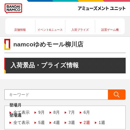
店舗情報
イベント&ニュース
入荷プライズ
設置ゲーム機
namcoゆめモール柳川店
入荷景品・プライズ情報
登場月
全て表示
9月
8月
7月
6月
登場週
全て表示
5週
4週
3週
2週
1週