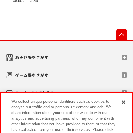
先
あそび場をさがす
ゲーム機をさがす
スマホ・PCであそぶ
We collect unique personal identifiers such as cookies to
analyze our traffic and to personalize content and ads. We
イベント・キャンペーン
share information about your use of our website with our
analytics and advertising partners, who may combine it with
other information that you have provided to them or that they
have collected from your use of their services. Please click