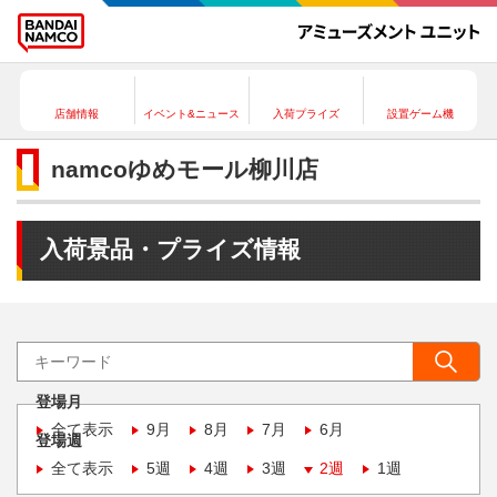
店舗情報
イベント&ニュース
入荷プライズ
設置ゲーム機
namcoゆめモール柳川店
入荷景品・プライズ情報
登場月
全て表示
9月
8月
7月
6月
登場週
全て表示
5週
4週
3週
2週
1週