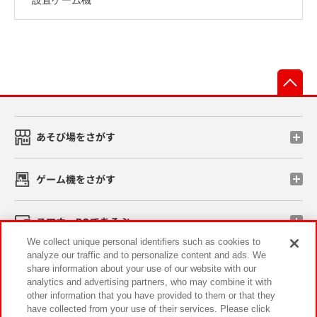
先
あそび場をさがす
ゲーム機をさがす
スマホ・PCであそぶ
We collect unique personal identifiers such as cookies to
analyze our traffic and to personalize content and ads. We
イベント・キャンペーン
share information about your use of our website with our
analytics and advertising partners, who may combine it with
other information that you have provided to them or that they
have collected from your use of their services. Please click