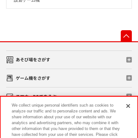
先
あそび場をさがす
ゲーム機をさがす
スマホ・PCであそぶ
We collect unique personal identifiers such as cookies to
analyze our traffic and to personalize content and ads. We
イベント・キャンペーン
share information about your use of our website with our
analytics and advertising partners, who may combine it with
other information that you have provided to them or that they
have collected from your use of their services. Please click