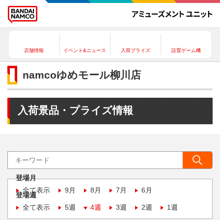
店舗情報
イベント&ニュース
入荷プライズ
設置ゲーム機
namcoゆめモール柳川店
入荷景品・プライズ情報
登場月
全て表示
9月
8月
7月
6月
登場週
全て表示
5週
4週
3週
2週
1週