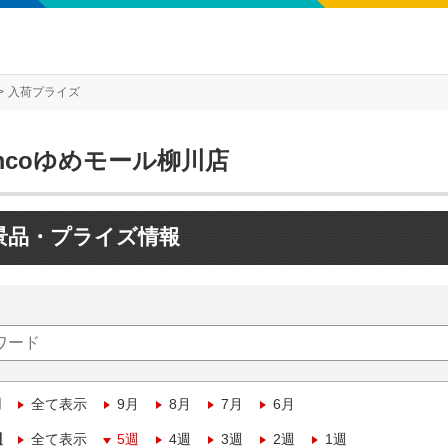
入荷プライズ
mcoゆめモール柳川店
景品・プライズ情報
月
全て表示
9月
8月
7月
6月
週
全て表示
5週
4週
3週
2週
1週