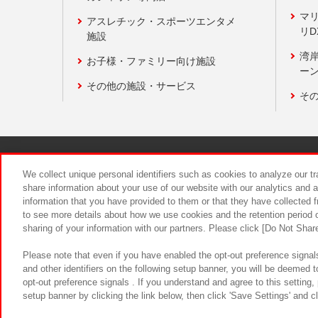
マ
アスレチック・スポーツエンタメ
リD
施設
湾
お子様・ファミリー向け施設
ーン
その他の施設・サービス
そ
関連会社
サステナビリティ
We collect unique personal identifiers such as cookies to analyze our t
share information about your use of our website with our analytics and 
information that you have provided to them or that they have collected f
食品のご提
to see more details about how we use cookies and the retention period o
sharing of your information with our partners. Please click [Do Not Shar
Please note that even if you have enabled the opt-out preference signals
and other identifiers on the following setup banner, you will be deemed 
opt-out preference signals . If you understand and agree to this setting
setup banner by clicking the link below, then click 'Save Settings' and c
©Bandai Namco Amusement Inc.
©Ba