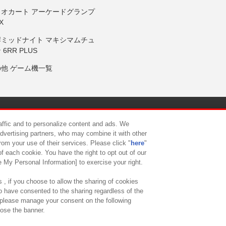
リオカート アーケードグランプ
X
岸ミッドナイト マキシマムチュ
 6RR PLUS
の他 ゲーム機一覧
サイトポリシー
プライバシーポリシー
ウェブアクセシビリティ方
raffic and to personalize content and ads. We
advertising partners, who may combine it with other
rom your use of their services. Please click "
here
"
供について
カスタマーハラスメント対応方針
よくあるご質問・
f each cookie. You have the right to opt out of our
e My Personal Information] to exercise your right.
 , if you choose to allow the sharing of cookies
to have consented to the sharing regardless of the
, please manage your consent on the following
lose the banner.
ndai Namco Amusement Lab Inc.
©Bandai Namco Experience Inc.
©HANAY