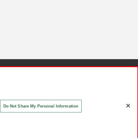
針と検証結果
お取引先さまとともに
お問い合わせ
Do Not Share My Personal Information
ASHIKI Co., Ltd. All Rights Reserved.