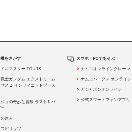
ム機をさがす
スマホ・PCであそぶ
ドルマスター TOURS
ナムコオンラインクレーン
動戦士ガンダム エクストリーム
ナムコパークス オンライ
ーサス２ インフィニットブース
ガシャポンオンライン
公式スマートフォンアプリ
ョジョの奇妙な冒険 ラストサバ
バー
鼓の達人
りスピリッツ