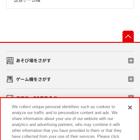
先
あそび場をさがす
ゲーム機をさがす
スマホ・PCであそぶ
We collect unique personal identifiers such as cookies to
analyze our traffic and to personalize content and ads. We
イベント・キャンペーン
share information about your use of our website with our
analytics and advertising partners, who may combine it with
other information that you have provided to them or that they
have collected from your use of their services. Please click