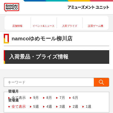
店舗情報
イベント&ニュース
入荷プライズ
設置ゲーム機
namcoゆめモール柳川店
入荷景品・プライズ情報
登場月
全て表示
9月
8月
7月
6月
登場週
全て表示
5週
4週
3週
2週
1週