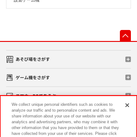
先
あそび場をさがす
ゲーム機をさがす
スマホ・PCであそぶ
We collect unique personal identifiers such as cookies to
analyze our traffic and to personalize content and ads. We
イベント・キャンペーン
share information about your use of our website with our
analytics and advertising partners, who may combine it with
other information that you have provided to them or that they
have collected from your use of their services. Please click