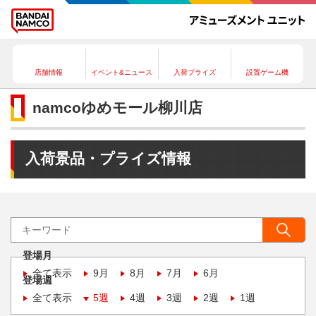
店舗情報
イベント&ニュース
入荷プライズ
設置ゲーム機
namcoゆめモール柳川店
入荷景品・プライズ情報
登場月
全て表示
9月
8月
7月
6月
登場週
全て表示
5週
4週
3週
2週
1週