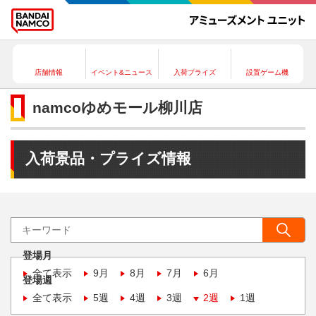
店舗情報
イベント&ニュース
入荷プライズ
設置ゲーム機
namcoゆめモール柳川店
入荷景品・プライズ情報
登場月
全て表示
9月
8月
7月
6月
登場週
全て表示
5週
4週
3週
2週
1週