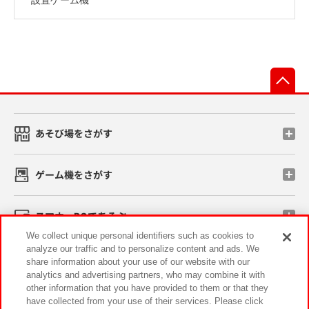
先
あそび場をさがす
ゲーム機をさがす
スマホ・PCであそぶ
We collect unique personal identifiers such as cookies to
analyze our traffic and to personalize content and ads. We
イベント・キャンペーン
share information about your use of our website with our
analytics and advertising partners, who may combine it with
other information that you have provided to them or that they
have collected from your use of their services. Please click