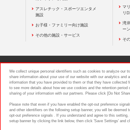
マ
アスレチック・スポーツエンタメ
リD
施設
湾
お子様・ファミリー向け施設
ーン
その他の施設・サービス
そ
関連会社
サステナビリティ
We collect unique personal identifiers such as cookies to analyze our t
share information about your use of our website with our analytics and 
information that you have provided to them or that they have collected f
食品のご提
to see more details about how we use cookies and the retention period o
sharing of your information with our partners. Please click [Do Not Shar
Please note that even if you have enabled the opt-out preference signals
and other identifiers on the following setup banner, you will be deemed 
opt-out preference signals . If you understand and agree to this setting
setup banner by clicking the link below, then click 'Save Settings' and c
©Bandai Namco Amusement Inc.
©Ba