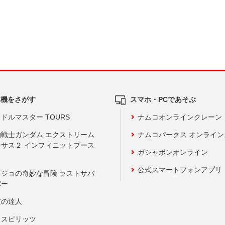
ム機をさがす
スマホ・PCであそぶ
ドルマスター TOURS
ナムコオンラインクレーン
動戦士ガンダム エクストリーム
ナムコパークス オンライ
ーサス２ インフィニットブース
ガシャポンオンライン
公式スマートフォンアプリ
ョジョの奇妙な冒険 ラストサバ
バー
鼓の達人
りスピリッツ