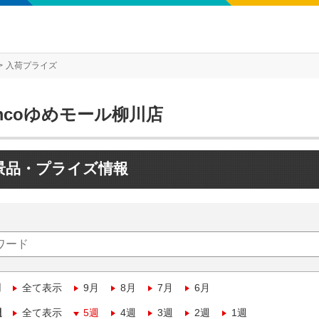
入荷プライズ
mcoゆめモール柳川店
景品・プライズ情報
月
全て表示
9月
8月
7月
6月
週
全て表示
5週
4週
3週
2週
1週