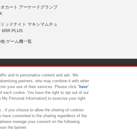
リオカート アーケードグランプ
X
岸ミッドナイト マキシマムチュ
 6RR PLUS
の他 ゲーム機一覧
サイトポリシー
プライバシーポリシー
ウェブアクセシビリティ方
raffic and to personalize content and ads. We
advertising partners, who may combine it with other
rom your use of their services. Please click "
here
"
供について
カスタマーハラスメント対応方針
よくあるご質問・
f each cookie. You have the right to opt out of our
e My Personal Information] to exercise your right.
 , if you choose to allow the sharing of cookies
to have consented to the sharing regardless of the
, please manage your consent on the following
lose the banner.
ndai Namco Amusement Lab Inc.
©Bandai Namco Experience Inc.
©HANAY