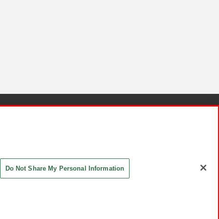
針と検証結果
お取引先さまとともに
お問い合わせ
Do Not Share My Personal Information
ASHIKI Co., Ltd. All Rights Reserved.