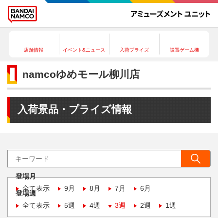
店舗情報
イベント&ニュース
入荷プライズ
設置ゲーム機
namcoゆめモール柳川店
入荷景品・プライズ情報
登場月
全て表示
9月
8月
7月
6月
登場週
全て表示
5週
4週
3週
2週
1週