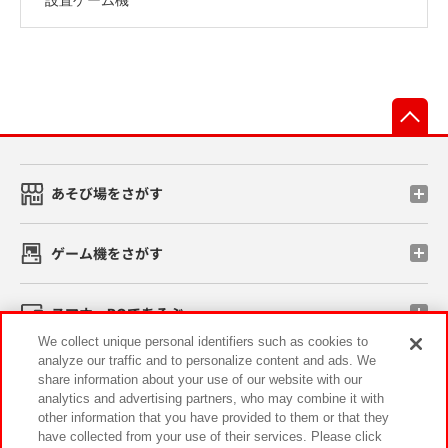
先
あそび場をさがす
ゲーム機をさがす
スマホ・PCであそぶ
We collect unique personal identifiers such as cookies to
analyze our traffic and to personalize content and ads. We
イベント・キャンペーン
share information about your use of our website with our
analytics and advertising partners, who may combine it with
other information that you have provided to them or that they
have collected from your use of their services. Please click