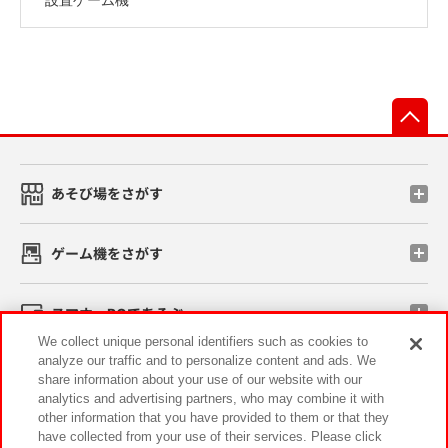
先
あそび場をさがす
ゲーム機をさがす
スマホ・PCであそぶ
We collect unique personal identifiers such as cookies to
analyze our traffic and to personalize content and ads. We
イベント・キャンペーン
share information about your use of our website with our
analytics and advertising partners, who may combine it with
other information that you have provided to them or that they
have collected from your use of their services. Please click