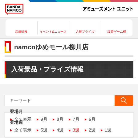
店舗情報
イベント&ニュース
入荷プライズ
設置ゲーム機
namcoゆめモール柳川店
入荷景品・プライズ情報
登場月
全て表示
9月
8月
7月
6月
登場週
全て表示
5週
4週
3週
2週
1週