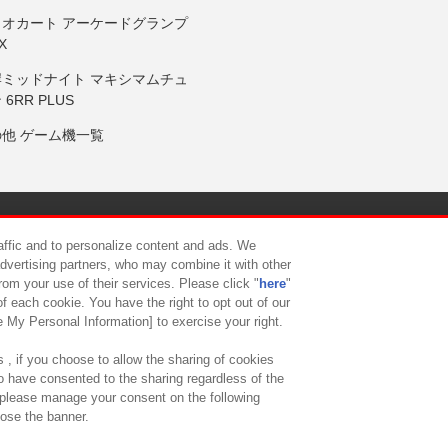
リオカート アーケードグランプ
X
岸ミッドナイト マキシマムチュ
 6RR PLUS
の他 ゲーム機一覧
サイトポリシー
プライバシーポリシー
ウェブアクセシビリティ方
raffic and to personalize content and ads. We
advertising partners, who may combine it with other
rom your use of their services. Please click "
here
"
供について
カスタマーハラスメント対応方針
よくあるご質問・
f each cookie. You have the right to opt out of our
e My Personal Information] to exercise your right.
 , if you choose to allow the sharing of cookies
to have consented to the sharing regardless of the
, please manage your consent on the following
lose the banner.
ndai Namco Amusement Lab Inc.
©Bandai Namco Experience Inc.
©HANAY