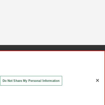
針と検証結果
お取引先さまとともに
お問い合わせ
Do Not Share My Personal Information
ASHIKI Co., Ltd. All Rights Reserved.