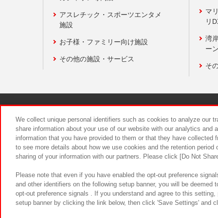
マ
アスレチック・スポーツエンタメ
リD
施設
湾
お子様・ファミリー向け施設
ーン
その他の施設・サービス
そ
関連会社
サステナビリティ
We collect unique personal identifiers such as cookies to analyze our t
share information about your use of our website with our analytics and 
information that you have provided to them or that they have collected f
食品のご提
to see more details about how we use cookies and the retention period o
sharing of your information with our partners. Please click [Do Not Shar
Please note that even if you have enabled the opt-out preference signals
and other identifiers on the following setup banner, you will be deemed 
opt-out preference signals . If you understand and agree to this setting
setup banner by clicking the link below, then click 'Save Settings' and c
©Bandai Namco Amusement Inc.
©Ba