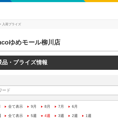
入荷プライズ
mcoゆめモール柳川店
景品・プライズ情報
月
全て表示
9月
8月
7月
6月
週
全て表示
5週
4週
3週
2週
1週