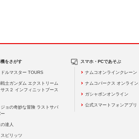
ム機をさがす
スマホ・PCであそぶ
ドルマスター TOURS
ナムコオンラインクレーン
動戦士ガンダム エクストリーム
ナムコパークス オンライ
ーサス２ インフィニットブース
ガシャポンオンライン
公式スマートフォンアプリ
ョジョの奇妙な冒険 ラストサバ
バー
鼓の達人
りスピリッツ